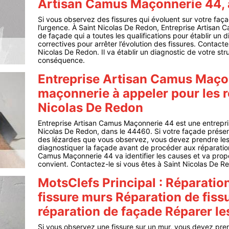
Artisan Camus Maçonnerie 44, 
Si vous observez des fissures qui évoluent sur votre faç
l’urgence. À Saint Nicolas De Redon, Entreprise Artisan 
de façade qui a toutes les qualifications pour établir un d
correctives pour arrêter l’évolution des fissures. Contact
Nicolas De Redon. Il va établir un diagnostic de votre str
conséquence.
Entreprise Artisan Camus Maçon
maçonnerie à appeler pour les r
Nicolas De Redon
Entreprise Artisan Camus Maçonnerie 44 est une entrepri
Nicolas De Redon, dans le 44460. Si votre façade présente
des lézardes que vous observez, vous devez prendre les m
diagnostiquer la façade avant de procéder aux réparation
Camus Maçonnerie 44 va identifier les causes et va propo
convient. Contactez-le si vous êtes à Saint Nicolas De R
MotsClefs Principal : Réparatio
fissure murs Réparation de fiss
réparation de façade Réparer les
Si vous observez une fissure sur un mur, vous devez prendr