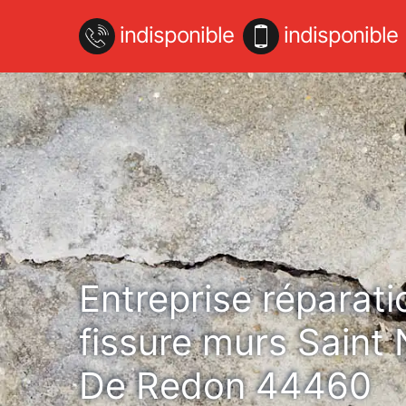
indisponible
indisponible
Entreprise réparati
fissure murs Saint 
De Redon 44460