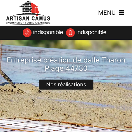
MENU
indisponible
indisponible
Entreprise création de dalle Tharon
Plage 44730
Nos réalisations