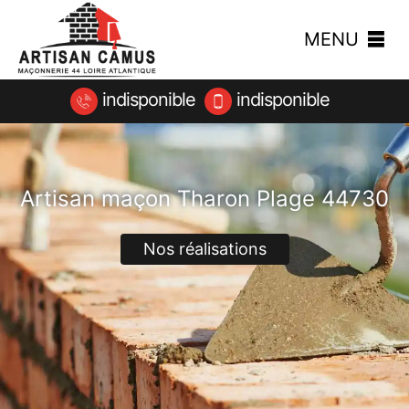
MENU
indisponible
indisponible
Artisan maçon Tharon Plage 44730
Nos réalisations