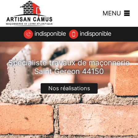
MENU
indisponible
indisponible
Spécialiste travaux de maçonnerie
Saint Gereon 44150
Nos réalisations