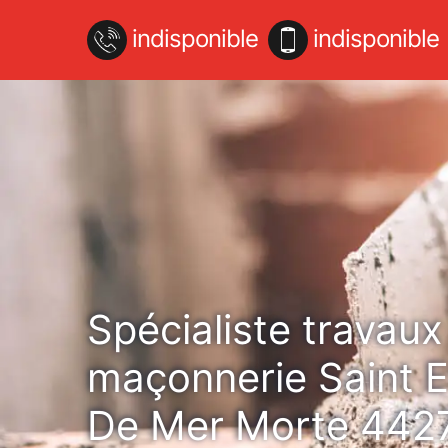
indisponible
indisponible
Spécialiste travaux
maçonnerie Saint E
De Mer Morte 442