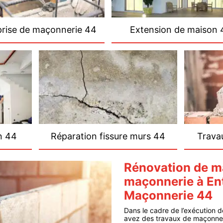
prise de maçonnerie 44
Extension de maison 
n 44
Réparation fissure murs 44
Trava
Rénovation de ma
maçonnerie à En
Maçonnerie 44
Dans le cadre de l’exécution 
avez des travaux de maçonneri