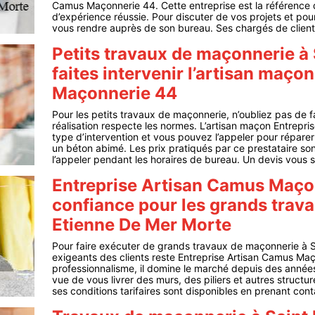
Camus Maçonnerie 44. Cette entreprise est la référence 
d’expérience réussie. Pour discuter de vos projets et pour
vous rendre auprès de son bureau. Ses chargés de clientè
Petits travaux de maçonnerie à 
faites intervenir l’artisan maç
Maçonnerie 44
Pour les petits travaux de maçonnerie, n’oubliez pas de fa
réalisation respecte les normes. L’artisan maçon Entrepr
type d’intervention et vous pouvez l’appeler pour réparer
un béton abimé. Les prix pratiqués par ce prestataire s
l’appeler pendant les horaires de bureau. Un devis vous s
Entreprise Artisan Camus Maçon
confiance pour les grands trav
Etienne De Mer Morte
Pour faire exécuter de grands travaux de maçonnerie à Sa
exigeants des clients reste Entreprise Artisan Camus Ma
professionnalisme, il domine le marché depuis des années
vue de vous livrer des murs, des piliers et autres structu
ses conditions tarifaires sont disponibles en prenant con