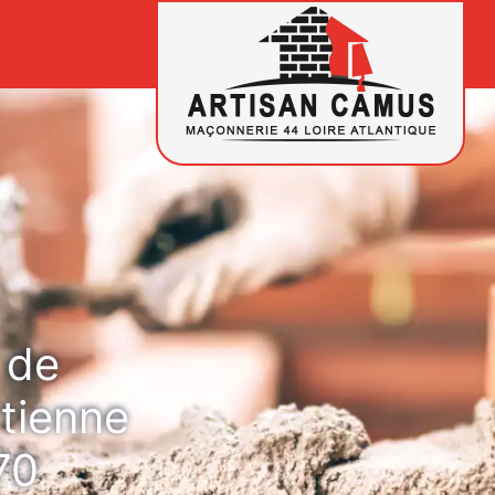
 de
tienne
70