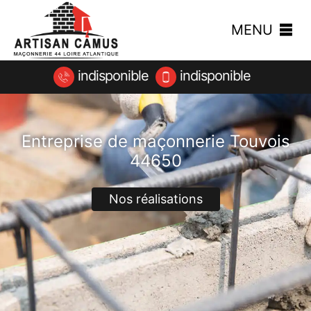
MENU
indisponible
indisponible
Entreprise de maçonnerie Touvois
44650
Nos réalisations