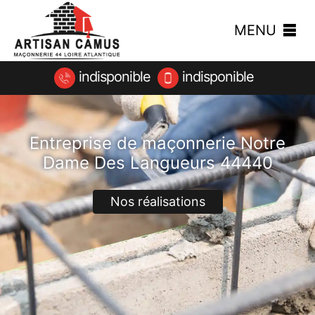
MENU
indisponible
indisponible
Entreprise de maçonnerie Notre
Dame Des Langueurs 44440
Nos réalisations