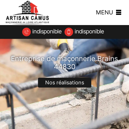
MENU
indisponible
indisponible
Entreprise de maçonnerie Brains
44830
Nos réalisations